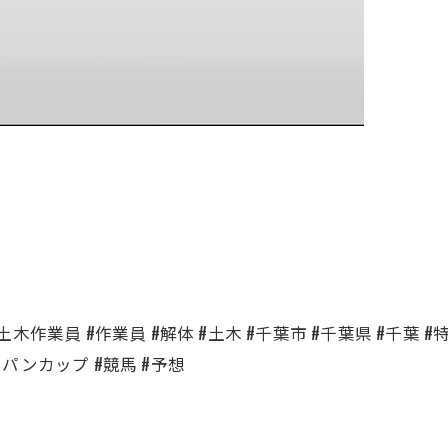
土木作業員 #作業員 #解体 #土木 #千葉市 #千葉県 #千葉 #
ャパンカップ #競馬 #予想