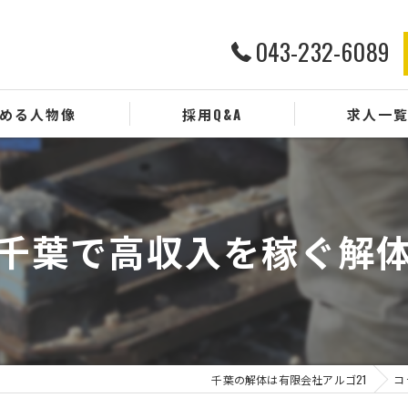
043-232-6089
める人物像
採用Q&A
求人一
千葉で高収入を稼ぐ解
千葉の解体は有限会社アルゴ21
コ