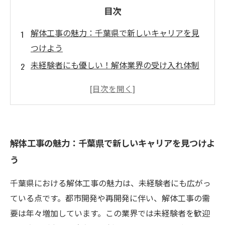
目次
解体工事の魅力：千葉県で新しいキャリアを見
つけよう
未経験者にも優しい！解体業界の受け入れ体制
とは
資格取得支援で高収入を狙う！解体工事のスキ
ル向上法
現場での経験は宝物！解体工事のリアルな働き
解体工事の魅力：千葉県で新しいキャリアを見つけよ
方
う
魅力的な求人情報！千葉県の解体工事業界をチ
ェック
千葉県における解体工事の魅力は、未経験者にも広がっ
未経験から高収入へ！千葉の解体工事で叶える
ている点です。都市開発や再開発に伴い、解体工事の需
夢
要は年々増加しています。この業界では未経験者を歓迎