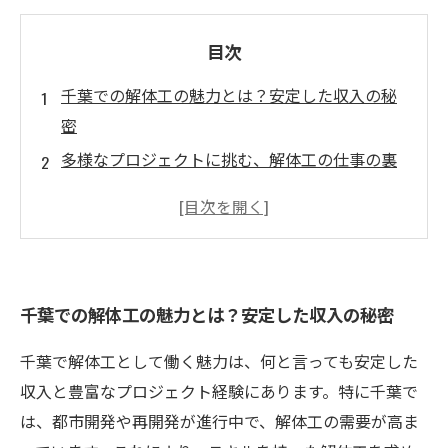
目次
千葉での解体工の魅力とは？安定した収入の秘
密
多様なプロジェクトに挑む、解体工の仕事の裏
側
都市開発と再開発が進む千葉での解体工の需要
体力と技術を必要とする解体工のやりがいとは
千葉での解体工求人情報：稼げるチャンスを逃
千葉での解体工の魅力とは？安定した収入の秘密
さないために
解体工としてのキャリアを成功させるためのヒ
千葉で解体工として働く魅力は、何と言っても安定した
ント
収入と豊富なプロジェクト経験にあります。特に千葉で
千葉で解体工になろう！未来への第一歩を踏み
は、都市開発や再開発が進行中で、解体工の需要が高ま