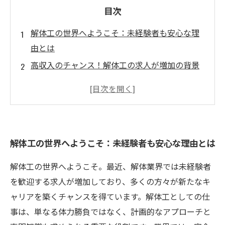
目次
解体工の世界へようこそ：未経験者も安心な理
由とは
高収入のチャンス！解体工の求人が増加の背景
未経験からプロへ！解体工として成長するため
のステップ
安全第一：解体工の技術研修の重要性と内容
新たなキャリアの扉を開け！解体工を選ぶメリ
解体工の世界へようこそ：未経験者も安心な理由とは
ット
解体工の成功事例：未経験から高収入を手にし
解体工の世界へようこそ。最近、解体業界では未経験者
た人々の声
を歓迎する求人が増加しており、多くの方々が新たなキ
未来を切り開く！解体工としての一歩を踏み出
ャリアを築くチャンスを得ています。解体工としての仕
そう
事は、単なる体力勝負ではなく、計画的なアプローチと