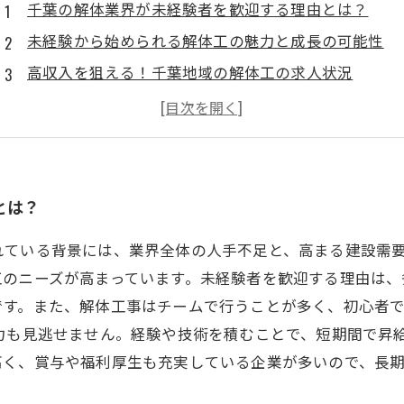
千葉の解体業界が未経験者を歓迎する理由とは？
未経験から始められる解体工の魅力と成長の可能性
高収入を狙える！千葉地域の解体工の求人状況
転職希望者必見！解体工としてのキャリアの築き方
未経験者でも安心！千葉での解体工の教育制度
高収入と安定した生活を手に入れた解体工の成功事例
とは？
れている背景には、業界全体の人手不足と、高まる建設需
工のニーズが高まっています。未経験者を歓迎する理由は、
です。また、解体工事はチームで行うことが多く、初心者
魅力も見逃せません。経験や技術を積むことで、短期間で昇
高く、賞与や福利厚生も充実している企業が多いので、長