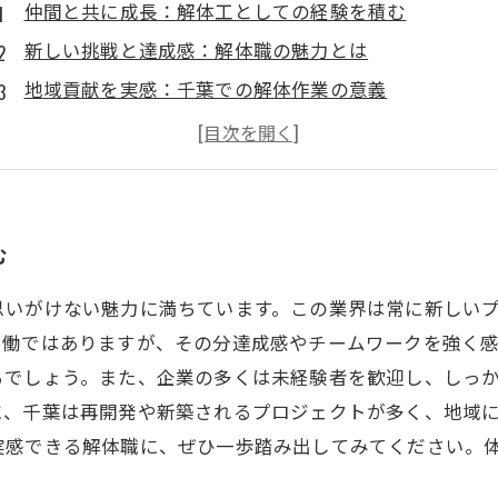
仲間と共に成長：解体工としての経験を積む
新しい挑戦と達成感：解体職の魅力とは
地域貢献を実感：千葉での解体作業の意義
未経験からプロへ：解体職を選ぶ理由
千葉の未来を支える：解体工の重要性
あなたも始められる！千葉の解体職でキャリアを築こ
む
思いがけない魅力に満ちています。この業界は常に新しい
労働ではありますが、その分達成感やチームワークを強く
るでしょう。また、企業の多くは未経験者を歓迎し、しっ
に、千葉は再開発や新築されるプロジェクトが多く、地域
実感できる解体職に、ぜひ一歩踏み出してみてください。