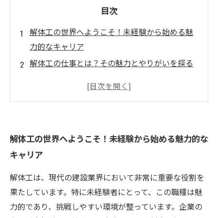
目次
解体工の世界へようこそ！未経験から始める魅
力的なキャリア
解体工の仕事とは？その魅力とやりがいを探る
なぜ今、解体工が稼げる職業なのか？経済のリ
アル
未経験者歓迎！充実した研修制度でスキルアッ
プを目指そう
解体工の世界へようこそ！未経験から始める魅力的な
安定した収入を得るための解体工の新しい可能
キャリア
性
若い世代に人気の解体工。転職を考えるあなた
解体工は、現代の建設業界において非常に重要な役割を
にオススメ
果たしています。特に未経験者にとって、この職種は魅
あなたも解体工に挑戦しよう！未来を切り開く
力的であり、挑戦しやすい環境が整っています。企業の