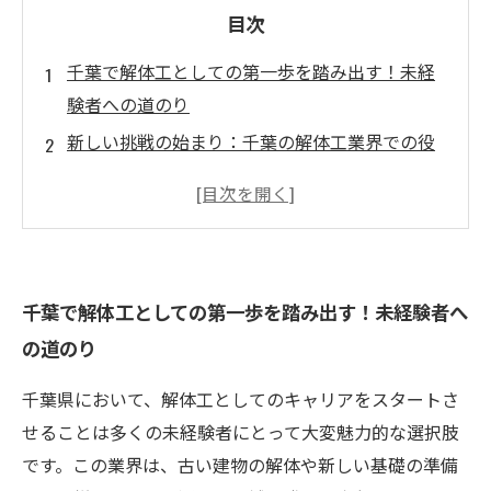
目次
千葉で解体工としての第一歩を踏み出す！未経
験者への道のり
新しい挑戦の始まり：千葉の解体工業界での役
割とは
体力と技術を磨く！未経験者歓迎の解体工の魅
力
しっかりしたサポート体制で安心！千葉の解体
千葉で解体工としての第一歩を踏み出す！未経験者へ
工の職場環境
の道のり
スキルと知識を手に入れよう！解体工としての
成長ストーリー
千葉県において、解体工としてのキャリアをスタートさ
千葉での解体工仕事は未来のキャリアへの扉を
せることは多くの未経験者にとって大変魅力的な選択肢
開く
です。この業界は、古い建物の解体や新しい基礎の準備