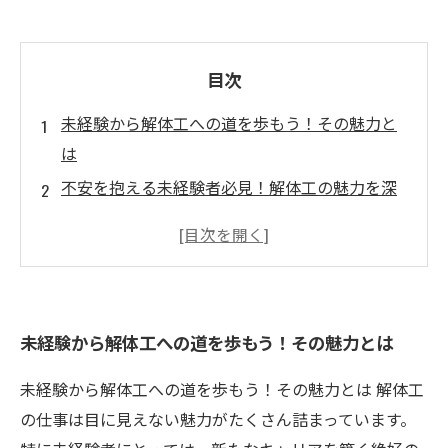
目次
未経験から解体工への道を歩もう！その魅力と
は
不安を抱える未経験者必見！解体工の魅力を深
掘り
解体工として新たなスタート！実際の仕事内容
を紹介
未経験者が語る、解体工でのリアルな体験談
未経験から解体工への道を歩もう！その魅力とは
解体工の魅力を知ったあなたが次にするべきこ
と
未経験から解体工への道を歩もう！その魅力とは 解体工
未経験者歓迎の解体工で新しい未来を切り拓こ
の仕事は目に見えない魅力がたくさん詰まっています。
う