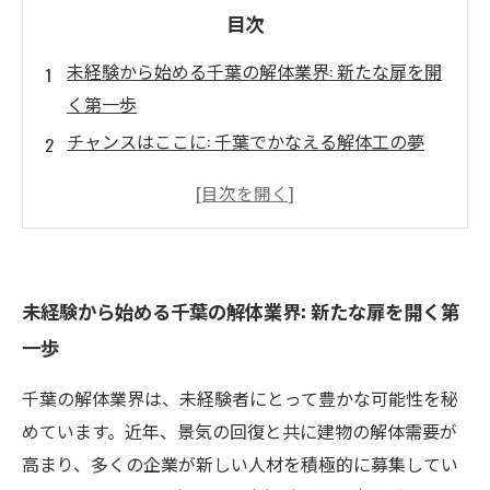
目次
未経験から始める千葉の解体業界: 新たな扉を開
く第一歩
チャンスはここに: 千葉でかなえる解体工の夢
未経験者歓迎！解体業界の魅力と実際の業務内
容
高収入が狙える！解体工としてのキャリアアッ
プ法
未経験から始める千葉の解体業界: 新たな扉を開く第
安心して挑戦できる環境: 未経験者向けの支援体
一歩
制
これからの解体業界の展望: 変化するニーズと成
千葉の解体業界は、未経験者にとって豊かな可能性を秘
長のチャンス
めています。近年、景気の回復と共に建物の解体需要が
未経験者が理想の職に出会うために: 千葉の解体
高まり、多くの企業が新しい人材を積極的に募集してい