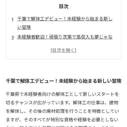
目次
千葉で解体工デビュー！未経験から始まる新し
い冒険
未経験者歓迎！頑張り次第で高収入も夢じゃな
い
千葉の解体業界の魅力とは？成長できる環境が
ここに
仲間と共に成長する！解体工のチームワークの
千葉で解体工デビュー！未経験から始まる新しい冒険
重要性
安定した雇用と高収入を実現！解体工としての
千葉県で未経験者向けの解体工として新しいスタートを
未来
切るチャンスが広がっています。解体工の仕事は、建物
挑戦する未経験者たちの成功ストーリー
を解体し、その後の廃材処理を行うことを特徴としてい
千葉で解体工としてのキャリアを築こう！次の
ますが、そのすべてが特別な資格や経験を必要としない