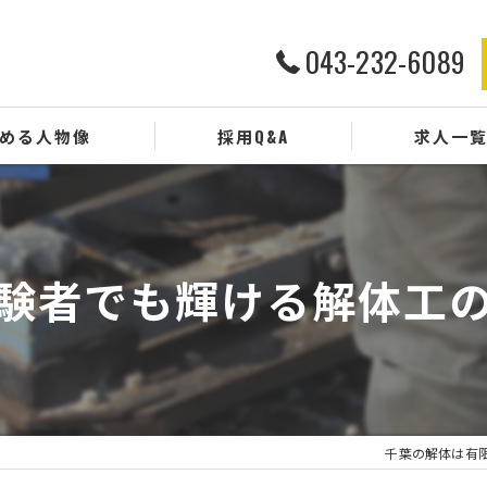
043-232-6089
める人物像
採用Q&A
求人一
験者でも輝ける解体工
千葉の解体は有限