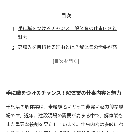
目次
手に職をつけるチャンス！解体業の仕事内容と
魅力
高収入を目指せる理由とは？解体業の需要が高
まる背景
成長できる環境！多様な現場でスキルを磨く解
体工の働き方
安定した職業の選択肢！ライフスタイルに合っ
手に職をつけるチャンス！解体業の仕事内容と魅力
た働き方を実現
求人情報徹底解説！千葉の解体業界で求められ
千葉県の解体業は、未経験者にとって非常に魅力的な職
るスキルとは
場です。近年、建設現場の需要が高まる中で、解体業も
一歩踏み出そう！未経験から高収入を狙う具体
また重要な役割を果たしています。仕事内容は多岐にわ
的なステップ