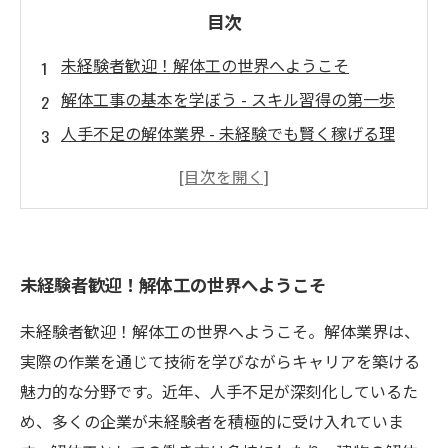
目次
未経験者歓迎！解体工の世界へようこそ
解体工事の基本を学ぼう - スキル習得の第一歩
人手不足の解体業界 - 未経験でも賢く稼げる理
由
安心して始められる解体工の仕事 - 働きながら
成長する環境
夢のキャリアアップへ - 解体工としての道を切
未経験者歓迎！解体工の世界へようこそ
り開こう
解体工に必要なスキルとは？職場での学び方
未経験者歓迎！解体工の世界へようこそ。解体業界は、
あなたの未来はここから！解体工で新たな一歩
実際の作業を通じて技術を学びながらキャリアを築ける
を
魅力的な分野です。近年、人手不足が深刻化しているた
め、多くの企業が未経験者を積極的に受け入れていま