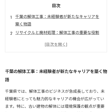
目次
千葉の解体工事：未経験者が新たなキャリアを
築く物語
リサイクルと廃材処理：解体工事の重要な役割
を理解する
未経験からプロフェッショナルへ：解体工事の
道を歩む
現場で学ぶスキル：解体作業の基礎と実践
千葉の解体工事：未経験者が新たなキャリアを築く物
高収入を狙う！千葉の解体業界でのキャリアア
語
ップ
成功事例紹介：未経験者が高収入を得た実際の
千葉県では、解体工事のビジネスが急成長しており、未
ストーリー
経験者にとっても魅力的なキャリアの機会が広がってい
千葉の解体工事で未来の可能性を広げよう！
ます。特に、古い建物の解体には環境保護の観点が重要