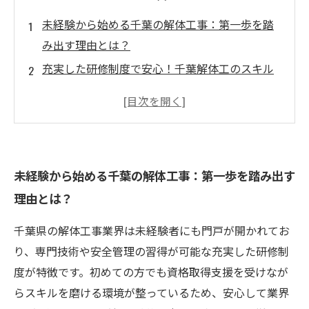
未経験から始める千葉の解体工事：第一歩を踏
み出す理由とは？
充実した研修制度で安心！千葉解体工のスキル
習得ストーリー
資格取得で変わる未来：未経験者が高収入を実
現する秘訣
需要急増の千葉解体業界で安定収入を掴むため
未経験から始める千葉の解体工事：第一歩を踏み出す
のポイント
理由とは？
挑戦から成功へ！千葉の解体工が語る働きやす
さと高収入のリアル
千葉県の解体工事業界は未経験者にも門戸が開かれてお
千葉で解体工の求人を探すならここ！未経験歓
り、専門技術や安全管理の習得が可能な充実した研修制
迎のポイントまとめ
度が特徴です。初めての方でも資格取得支援を受けなが
未経験でも高収入を狙える！千葉解体業界の最
らスキルを磨ける環境が整っているため、安心して業界