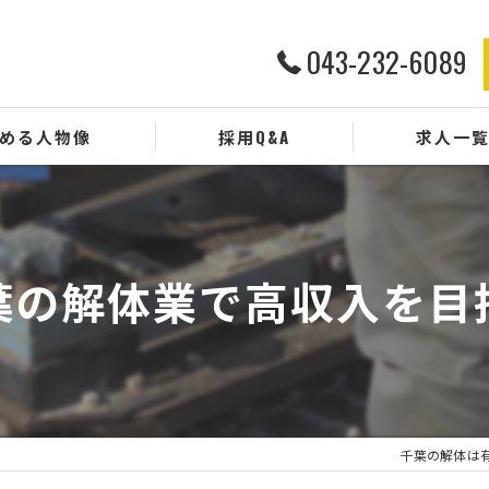
043-232-6089
める人物像
採用Q&A
求人一
葉の解体業で高収入を目
千葉の解体は有