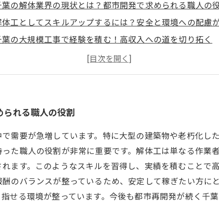
千葉の解体業界の現状とは？都市開発で求められる職人の
解体工としてスキルアップするには？安全と環境への配慮
千葉の大規模工事で経験を積む！高収入への道を切り拓く
体力と技術を活かして稼ぐ！解体業の魅力と報酬の秘密
解体工で安定収入を得る方法とは？求人情報と成功のポイ
初心者必見！千葉の解体業界で稼げる仕事の選び方
未来を見据えた解体業のキャリアアップ術と高収入の秘訣
められる職人の役割
中で需要が急増しています。特に大型の建築物や老朽化し
持った職人の役割が非常に重要です。解体工は単なる作業
されます。このようなスキルを習得し、実績を積むことで
報酬のバランスが整っているため、安定して稼ぎたい方に
目指せる環境が整っています。今後も都市再開発が続く千