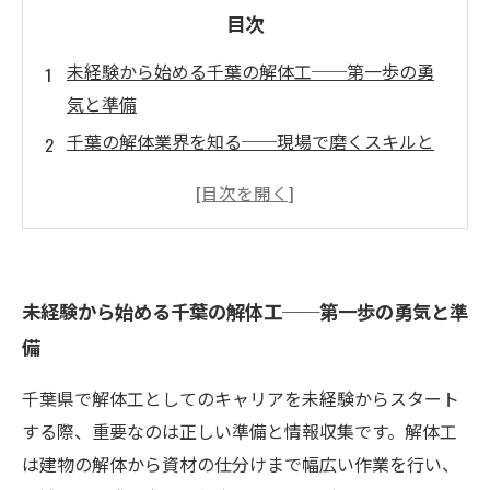
目次
未経験から始める千葉の解体工──第一歩の勇
気と準備
千葉の解体業界を知る──現場で磨くスキルと
求められる人物像
未経験者歓迎の千葉解体工求人の実態──高収
入を狙う秘訣とは？
安定収入と成長の両立──千葉で解体工として
未経験から始める千葉の解体工──第一歩の勇気と準
長く働くためのポイント
備
夢を叶える解体工キャリアストーリー──未経
験から高収入を実現した成功例
千葉県で解体工としてのキャリアを未経験からスタート
千葉県の解体工事現場とは？仕事内容や日常の
する際、重要なのは正しい準備と情報収集です。解体工
リアルを紹介
は建物の解体から資材の仕分けまで幅広い作業を行い、