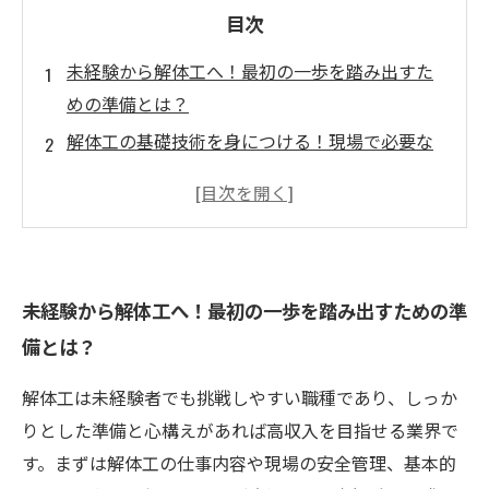
目次
未経験から解体工へ！最初の一歩を踏み出すた
めの準備とは？
解体工の基礎技術を身につける！現場で必要な
スキルと学び方
安全第一！未経験者でも安心して働ける現場の
秘密
キャリアアップで収入増！解体工として稼げる
未経験から解体工へ！最初の一歩を踏み出すための準
人の共通点
備とは？
未経験から高収入を実現！成功する解体工の働
き方総まとめ
解体工は未経験者でも挑戦しやすい職種であり、しっか
解体工事の求人情報まとめ！未経験者歓迎のお
りとした準備と心構えがあれば高収入を目指せる業界で
すすめ職場紹介
す。まずは解体工の仕事内容や現場の安全管理、基本的