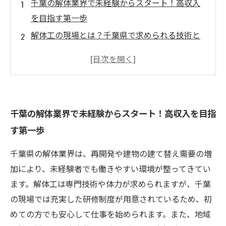
千葉の解体業界で未経験からスタート！高収入
を目指す第一歩
解体工の現場とは？千葉県で求められる技術と
研修の詳細解説
未経験者も安心！千葉の解体工事で充実したサ
ポートと働きやすさの秘密
キャリアアップのチャンス：千葉で解体工とし
千葉の解体業界で未経験からスタート！高収入を目指
て高収入を実現する方法
す第一歩
安定した収入とライフスタイルの両立！千葉の
解体工求人に挑戦する理由
千葉県の解体業界は、再開発や建物の建て替え需要の増
千葉の解体工求人情報まとめ：未経験OKで高収
加により、未経験者でも働きやすい環境が整ってきてい
入を狙う最新動向
ます。解体工は専門技術や体力が求められますが、千葉
これからの解体工人生を豊かに！千葉で見つけ
の現場では充実した研修制度が用意されているため、初
る理想の働き方と未来
めての方でも安心して仕事を始められます。また、地域