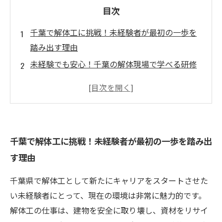
目次
千葉で解体工に挑戦！未経験者が最初の一歩を
踏み出す理由
未経験でも安心！千葉の解体現場で学べる研修
制度と資格サポート
千葉の求人状況を徹底解説！未経験歓迎の解体
工案件とは？
現場で実感！チームワークと安全意識が生み出
千葉で解体工に挑戦！未経験者が最初の一歩を踏み出
す解体工の醍醐味
す理由
解体工として千葉でキャリアアップ！未来を切
り拓く3つのポイント
千葉県で解体工として新たにキャリアをスタートさせた
未経験からプロへ成長！千葉の解体工が地域社
い未経験者にとって、現在の環境は非常に魅力的です。
会に貢献する物語
解体工の仕事は、建物を安全に取り壊し、資材をリサイ