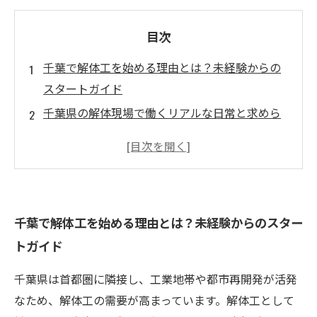
目次
千葉で解体工を始める理由とは？未経験からの
スタートガイド
千葉県の解体現場で働くリアルな日常と求めら
れるスキル
資格取得と技術向上で差をつける！千葉の解体
工の成長ストーリー
安全第一！千葉の解体作業が働きやすい理由を
千葉で解体工を始める理由とは？未経験からのスター
探る
トガイド
安定収入と将来性を手に入れる！千葉で解体工
として稼ぐ秘訣
千葉県は首都圏に隣接し、工業地帯や都市再開発が活発
千葉の解体求人動向まとめ：どんな現場が狙い
なため、解体工の需要が高まっています。解体工として
目？