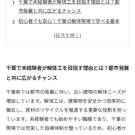
千葉で未経験者が解体工を目指す理由とは？都
市発展と共に広がるチャンス
初心者でも安心！千葉の解体現場で学べる基本
技術と安全管理
スキルを磨いて高収入へ！解体工として求めら
れる専門技術とは？
成長を実感する日々：千葉で未経験からプロの
千葉で未経験者が解体工を目指す理由とは？都市発展
解体作業員になるまで
と共に広がるチャンス
夢の高収入を実現！千葉の解体工求人でキャリ
アアップする方法
千葉県では都市の発展に伴い、古い建物の解体ニーズが
千葉の解体工求人まとめ：未経験歓迎＆高収入
増加しています。解体工は、建築物を安全かつ効率的に
の仕事を探そう
撤去し、資材のリサイクルを推進する重要な役割を担っ
解体工の未来を切り拓く：千葉で安定した収入
ています。未経験者でも始めやすい職種であり、千葉の
と技術を手に入れる秘訣
現場では充実した指導体制が整っているため、初心者か