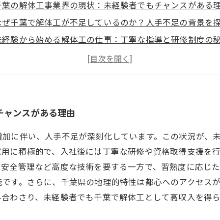
千葉の解体工事業界の現状：未経験者でもチャンスがある
なぜ千葉で解体工が不足しているのか？人手不足の背景を
未経験から始める解体工の仕事：丁寧な指導と研修制度の
現場でスキルを磨く：未経験者が着実に収入アップできる
千葉の働きやすさと自然環境が解体工の高収入に繋がる理
未経験歓迎！千葉で解体工として高収入を目指すためのポ
まとめ：千葉の解体工で未経験から高収入を実現する道の
チャンスがある理由
増加に伴い、人手不足が深刻化しています。この状況が、
採用に積極的で、入社後には丁寧な研修や資格取得支援を
や安全管理など高度な技術を要する一方で、習熟度に応じ
能です。さらに、千葉県の地理的特性は都心へのアクセス
み合わさり、未経験者でも千葉で解体工として高収入を得ら