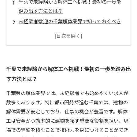
千葉で未経験から解体工へ挑戦！最初の一歩を
踏み出す方法とは？
未経験者歓迎の千葉解体業界で知っておくべき
職場環境と必要スキル
技術と知識を習得して解体工として成長！千葉
でのキャリアアップ事例紹介
安定した需要が魅力の千葉解体業界で高収入を
千葉で未経験から解体工へ挑戦！最初の一歩を踏み出
実現する秘訣とは？
す方法とは？
未経験から解体工へ、千葉で夢の高収入をつか
むまでの成功ストーリー
千葉県の解体業界では、未経験者でも始めやすい求人が
千葉の解体求人情報まとめ！未経験者向けの最
数多くあります。特に都市開発が進む千葉では、建物の
新募集状況とポイント
解体需要が安定しており、仕事の機会が豊富です。解体
解体工で安定収入を目指そう！千葉県の求人と
工は安全かつ効率的に建物を壊す重要な役割を担い、現
未経験者が活躍できる理由
場での経験を積むことで技術力を身につけることができ