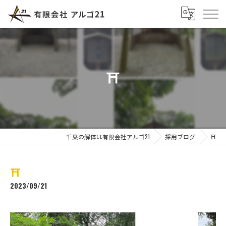
⛩️
千葉の解体は有限会社アルゴ21
採用ブログ
⛩️
⛩️
2023/09/21