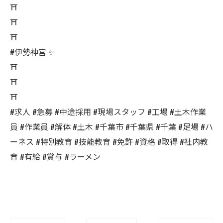
⛩️
⛩️
⛩️
#伊勢神宮 ✨
⛩️
⛩️
⛩️
#求人 #急募 #中途採用 #現場スタッフ #工場 #土木作業
員 #作業員 #解体 #土木 #千葉市 #千葉県 #千葉 #足場 #ハ
ーネス #特別教育 #技能教育 #免許 #資格 #取得 #社内教
育 #有給 #賞与 #ラーメン