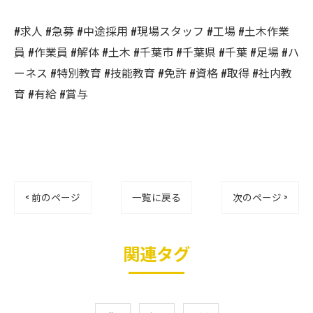
#求人 #急募 #中途採用 #現場スタッフ #工場 #土木作業
員 #作業員 #解体 #土木 #千葉市 #千葉県 #千葉 #足場 #ハ
ーネス #特別教育 #技能教育 #免許 #資格 #取得 #社内教
育 #有給 #賞与
< 前のページ
一覧に戻る
次のページ >
関連タグ