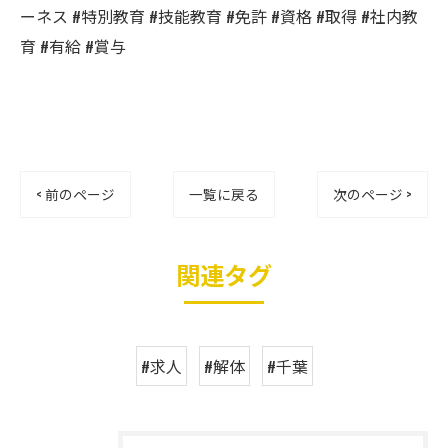
ーネス #特別教育 #技能教育 #免許 #資格 #取得 #社内教
育 #有給 #賞与
< 前のページ
一覧に戻る
次のページ >
関連タグ
#求人
#解体
#千葉