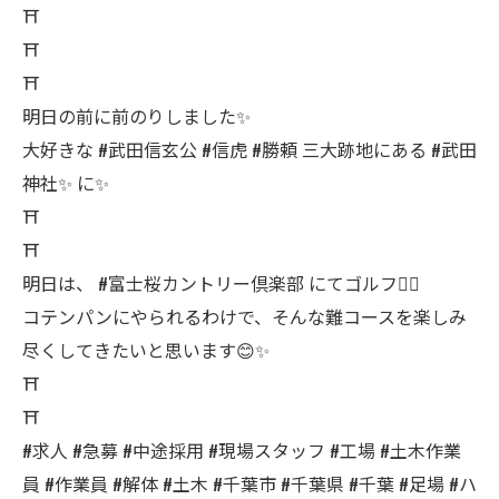
⛩️
⛩️
⛩️
明日の前に前のりしました✨
大好きな #武田信玄公 #信虎 #勝頼 三大跡地にある #武田
神社✨ に✨
⛩️
⛩️
明日は、 #富士桜カントリー倶楽部 にてゴルフ🏌️‍♀️
コテンパンにやられるわけで、そんな難コースを楽しみ
尽くしてきたいと思います😊✨
⛩️
⛩️
#求人 #急募 #中途採用 #現場スタッフ #工場 #土木作業
員 #作業員 #解体 #土木 #千葉市 #千葉県 #千葉 #足場 #ハ