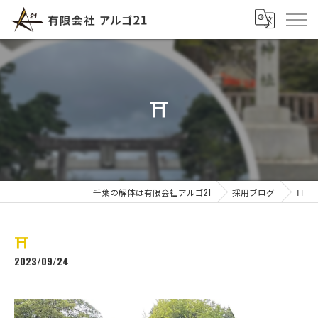
⛩️
千葉の解体は有限会社アルゴ21
採用ブログ
⛩️
⛩️
2023/09/24