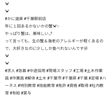
🦀
🦀
#かに道楽 #千葉駅前店
年に１回あるかないかの蟹🦀✨
やっぱり蟹は、美味しい⤴︎
って言っても、生の蟹＆海老のアレルギーが軽くあるの
で、大好きなのに少ししか食べれないんです🤣
🦀
🦀
#求人 #急募 #中途採用 #現場スタッフ #工場 #土木作業
員 #作業員 #解体 #土木 #千葉市 #千葉県 #千葉 #足場 #ハ
ーネス #特別教育 #技能教育 #免許 #資格 #取得 #社内教
育 #有給 #賞与