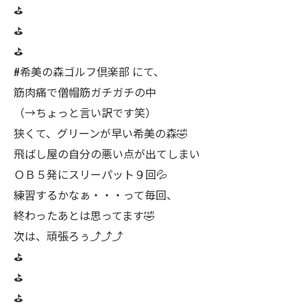
⛳️
⛳️
⛳️
#希美の森ゴルフ倶楽部 にて、
筋肉痛で僧帽筋ガチガチの中
（→ちょっと言い訳です笑）
狭くて、グリーンが早い希美の森🤣
飛ばし屋の自分の悪い点が出てしまい
ＯＢ５発にスリーパット９回💦
練習するかなぁ・・・って毎回、
終わったあとは思ってます🤣
次は、頑張ろぅ⤴︎⤴︎⤴︎
⛳️
⛳️
⛳️