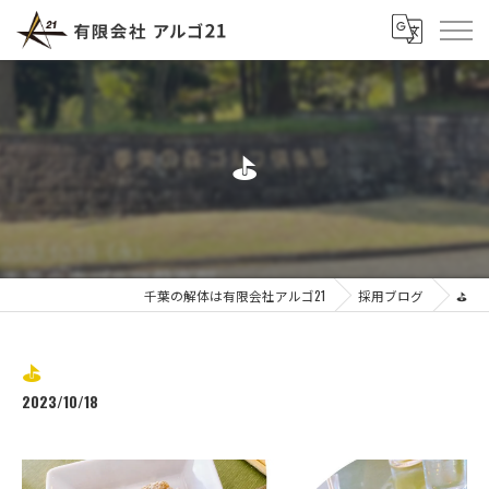
⛳️
千葉の解体は有限会社アルゴ21
採用ブログ
⛳️
⛳️
2023/10/18