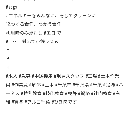
#sdgs
7.エネルギーをみんなに、そしてクリーンに
12.つくる責任、つかう責任
利用時のみ点灯し #エコ で
#cokeon 対応で小銭レス🎶
🥤
🥤
🥤
#求人 #急募 #中途採用 #現場スタッフ #工場 #土木作業
員 #作業員 #解体 #土木 #千葉市 #千葉県 #千葉 #足場 #ハ
ーネス #特別教育 #技能教育 #免許 #資格 #社内教育 #有
給 #賞与 #アルゴ千葉 #ひき肉です