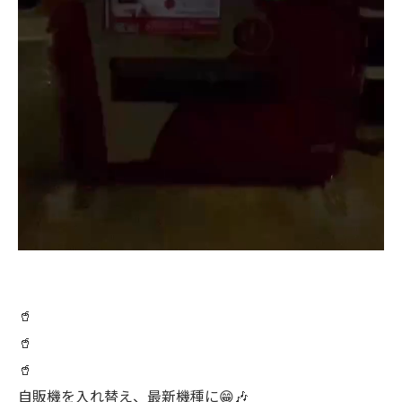
🥤
🥤
🥤
自販機を入れ替え、最新機種に😁🎶