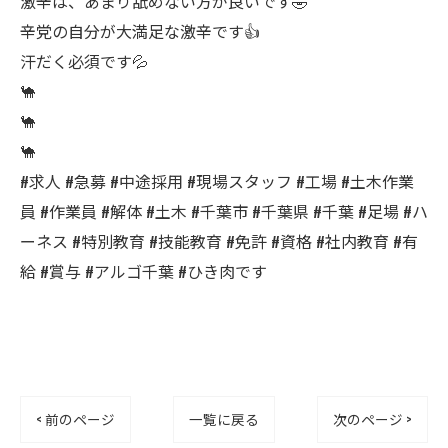
激辛は、あまり舐めない方が良いです🤣
辛党の自分が大満足な激辛です👍
汗だく必須です💦
🐪
🐪
🐪
#求人 #急募 #中途採用 #現場スタッフ #工場 #土木作業
員 #作業員 #解体 #土木 #千葉市 #千葉県 #千葉 #足場 #ハ
ーネス #特別教育 #技能教育 #免許 #資格 #社内教育 #有
給 #賞与 #アルゴ千葉 #ひき肉です
< 前のページ
一覧に戻る
次のページ >