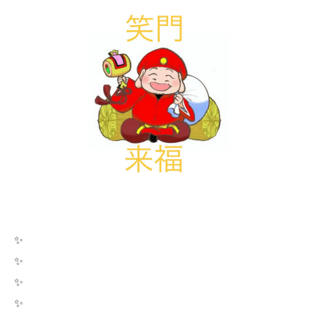
✨
✨
✨
✨