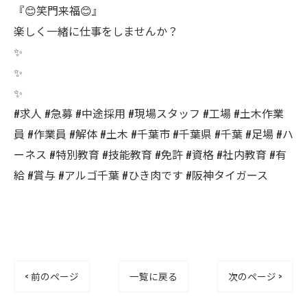
『😊笑門来福😊』
楽しく一緒に仕事をしませんか？
✨
✨
✨
#求人 #急募 #中途採用 #現場スタッフ #工場 #土木作業
員 #作業員 #解体 #土木 #千葉市 #千葉県 #千葉 #足場 #ハ
ーネス #特別教育 #技能教育 #免許 #資格 #社内教育 #有
給 #賞与 #アルゴ千葉 #ひき肉です #阪神タイガース
< 前のページ
一覧に戻る
次のページ >