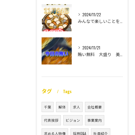
2024/11/22
みんなで楽しいことをいっぱいしたい
2024/11/21
賄い無料 大盛り 美味い
タグ
Tags
千葉
解体
求人
会社概要
代表挨拶
ビジョン
事業案内
求める人物像
採用Q&A
社員紹介