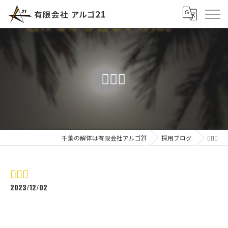
🏋🏼‍♂️
千葉の解体は有限会社アルゴ21
採用ブログ
🏋🏼‍♂️
🏋🏼‍♂️
2023/12/02