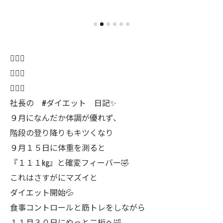
🏋🏼‍♂️
🏋🏼‍♂️
🏋🏼‍♂️
社長の #ダイエット 日記✨
９月になんだか体調が優れず、
階段の登り降りもキツくなり
９月１５日に体重を測ると
『１１１kg』と確変フィーバー🤣
これはさすがにマズイと
ダイエット開始💦
食事コントロールと筋トレをしながら
１１月３０日にやっと二桁へ🤣