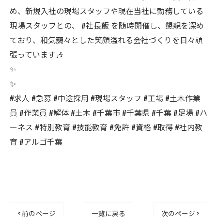
め、新規入社の現場スタッフや現在当社に勤務している
現場スタッフとの、 #社長飯 を随時開催し、懇親を深め
ており、和気藹々とした笑顔溢れる会社づくりを日々頑
張っています🎶
✨
✨
#求人 #急募 #中途採用 #現場スタッフ #工場 #土木作業
員 #作業員 #解体 #土木 #千葉市 #千葉県 #千葉 #足場 #ハ
ーネス #特別教育 #技能教育 #免許 #資格 #取得 #社内教
育 #アルゴ千葉
< 前のページ
一覧に戻る
次のページ >