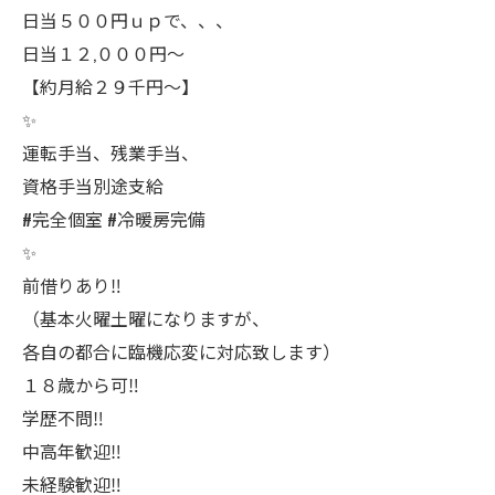
日当５００円ｕｐで、、、
日当１２,０００円〜
【約月給２９千円〜】
✨
運転手当、残業手当、
資格手当別途支給
#完全個室 #冷暖房完備
✨
前借りあり‼️
（基本火曜土曜になりますが、
各自の都合に臨機応変に対応致します）
１８歳から可‼️
学歴不問‼️
中高年歓迎‼️
未経験歓迎‼️