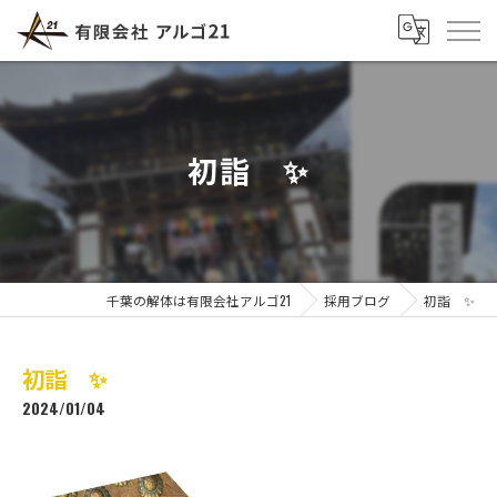
初詣 ✨
千葉の解体は有限会社アルゴ21
採用ブログ
初詣 ✨
初詣 ✨
2024/01/04