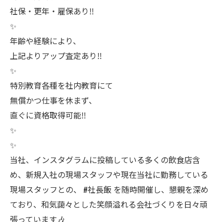
社保・更年・雇保あり‼️
✨
年齢や経験により、
上記よりアップ査定あり‼️
✨
特別教育各種を社内教育にて
無償かつ仕事を休まず、
直ぐに資格取得可能‼️
✨
✨
当社、インスタグラムに投稿している多くの飲食店含
め、新規入社の現場スタッフや現在当社に勤務している
現場スタッフとの、 #社長飯 を随時開催し、懇親を深め
ており、和気藹々とした笑顔溢れる会社づくりを日々頑
張っています🎶