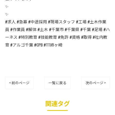
✨
✨
#求人 #急募 #中途採用 #現場スタッフ #工場 #土木作業
員 #作業員 #解体 #土木 #千葉市 #千葉県 #千葉 #足場 #ハ
ーネス #特別教育 #技能教育 #免許 #資格 #取得 #社内教
育 #アルゴ千葉 #CPB #TT姉ヶ崎
< 前のページ
一覧に戻る
次のページ >
関連タグ