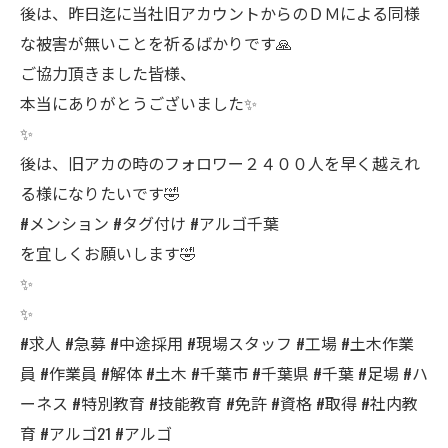
後は、昨日迄に当社旧アカウントからのＤＭによる同様
な被害が無いことを祈るばかりです🙏
ご協力頂きました皆様、
本当にありがとうございました✨
✨
後は、旧アカの時のフォロワー２４００人を早く越えれ
る様になりたいです🤣
#メンション #タグ付け #アルゴ千葉
を宜しくお願いします🤣
✨
✨
#求人 #急募 #中途採用 #現場スタッフ #工場 #土木作業
員 #作業員 #解体 #土木 #千葉市 #千葉県 #千葉 #足場 #ハ
ーネス #特別教育 #技能教育 #免許 #資格 #取得 #社内教
育 #アルゴ21 #アルゴ