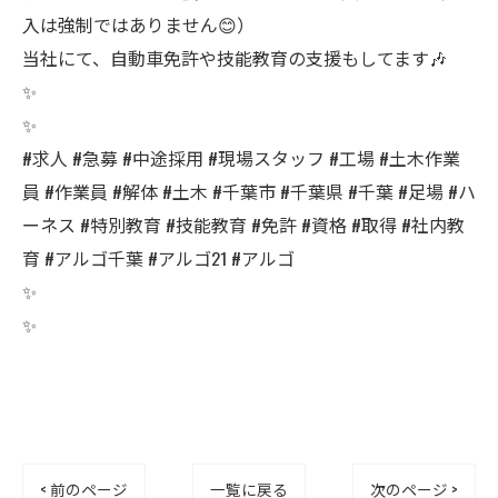
入は強制ではありません😊）
当社にて、自動車免許や技能教育の支援もしてます🎶
✨
✨
#求人 #急募 #中途採用 #現場スタッフ #工場 #土木作業
員 #作業員 #解体 #土木 #千葉市 #千葉県 #千葉 #足場 #ハ
ーネス #特別教育 #技能教育 #免許 #資格 #取得 #社内教
育 #アルゴ千葉 #アルゴ21 #アルゴ
✨
✨
< 前のページ
一覧に戻る
次のページ >