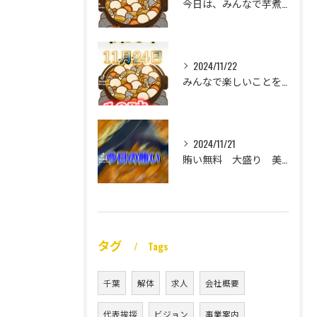
今日は、みんなで芋煮大会🎶
2024/11/22
みんなで楽しいことをいっぱいしたい
2024/11/21
賄い無料 大盛り 美味い
タグ
Tags
千葉
解体
求人
会社概要
代表挨拶
ビジョン
事業案内