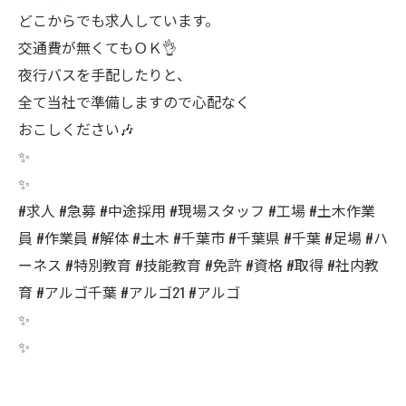
どこからでも求人しています。
交通費が無くてもＯＫ👌
夜行バスを手配したりと、
全て当社で準備しますので心配なく
おこしください🎶
✨
✨
#求人 #急募 #中途採用 #現場スタッフ #工場 #土木作業
員 #作業員 #解体 #土木 #千葉市 #千葉県 #千葉 #足場 #ハ
ーネス #特別教育 #技能教育 #免許 #資格 #取得 #社内教
育 #アルゴ千葉 #アルゴ21 #アルゴ
✨
✨