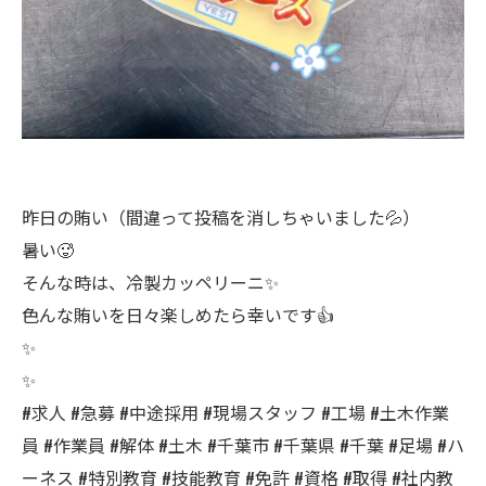
昨日の賄い（間違って投稿を消しちゃいました💦）
暑い🥵
そんな時は、冷製カッペリーニ✨
色んな賄いを日々楽しめたら幸いです👍
✨
✨
#求人 #急募 #中途採用 #現場スタッフ #工場 #土木作業
員 #作業員 #解体 #土木 #千葉市 #千葉県 #千葉 #足場 #ハ
ーネス #特別教育 #技能教育 #免許 #資格 #取得 #社内教