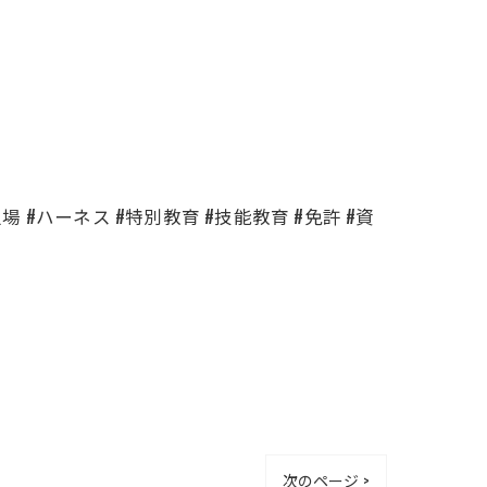
足場 #ハーネス #特別教育 #技能教育 #免許 #資
次のページ >