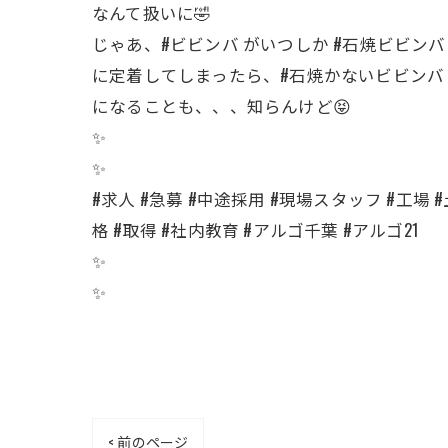
なんて扱いに🤣
じゃあ、#ビビンバ がいつしか #石焼ビビンバ
に定着してしまったら、#石焼かないビビンバ
になることも、、、知らんけど😝
✨
✨
#求人 #急募 #中途採用 #現場スタッフ #工場 #
格 #取得 #社内教育 #アルゴ千葉 #アルゴ21
✨
✨
< 前のページ