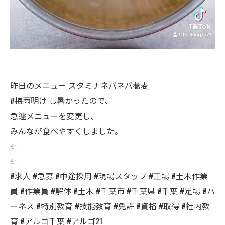
昨日のメニュー スタミナネバネバ蕎麦
#梅雨明け し暑かったので、
急遽メニューを変更し、
みんなが食べやすくしました。
✨
✨
#求人 #急募 #中途採用 #現場スタッフ #工場 #土木作業
員 #作業員 #解体 #土木 #千葉市 #千葉県 #千葉 #足場 #ハ
ーネス #特別教育 #技能教育 #免許 #資格 #取得 #社内教
育 #アルゴ千葉 #アルゴ21