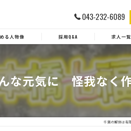
043-232-6089
める人物像
採用Q&A
求人一
んな元気に 怪我なく
千葉の解体は有限