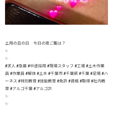
土用の丑の日 今日の夜ご飯は？
✨
✨
#求人 #急募 #中途採用 #現場スタッフ #工場 #土木作業
員 #作業員 #解体 #土木 #千葉市 #千葉県 #千葉 #足場 #ハ
ーネス #特別教育 #技能教育 #免許 #資格 #取得 #社内教
育 #アルゴ千葉 #アルゴ21
✨
✨