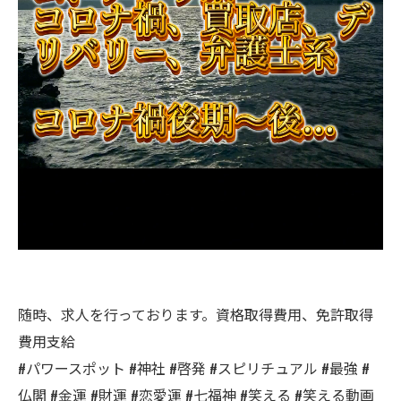
随時、求人を行っております。資格取得費用、免許取得
費用支給
#パワースポット #神社 #啓発 #スピリチュアル #最強 #
仏閣 #金運 #財運 #恋愛運 #七福神 #笑える #笑える動画