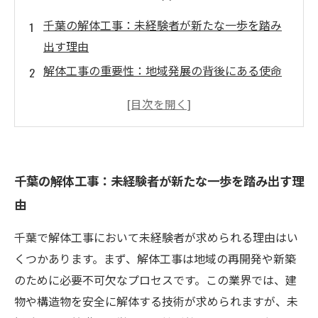
千葉の解体工事：未経験者が新たな一歩を踏み
出す理由
解体工事の重要性：地域発展の背後にある使命
とは
業界の動向：今、千葉の解体工事で求められる
スキルとは
未経験者歓迎：千葉の解体工事でのキャリア構
千葉の解体工事：未経験者が新たな一歩を踏み出す理
築法
由
実際の作業内容：解体工事の現場で何が待って
いるのか
千葉で解体工事において未経験者が求められる理由はい
成功の秘訣：解体工事を通じて自己成長を実感
くつかあります。まず、解体工事は地域の再開発や新築
する方法
のために必要不可欠なプロセスです。この業界では、建
新たな挑戦を始めよう！千葉の解体工事求人情
物や構造物を安全に解体する技術が求められますが、未