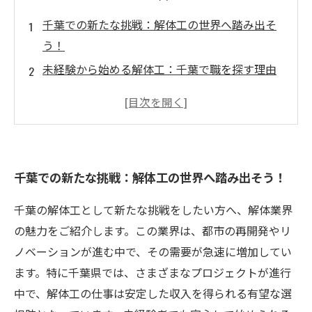
千葉での新たな挑戦：解体工の世界へ踏み出そ
う！
未経験から始める解体工：千葉で職を探す理由
高収入を狙え！千葉の解体業界の魅力とは
解体工事の基礎知識：成功するための必須スキ
ル
安定した未来を築く：千葉でのキャリアアップ
千葉での新たな挑戦：解体工の世界へ踏み出そう！
の道
リアルな体験談：千葉で解体工として働く人々
千葉の解体工として新たな挑戦をしたい方へ、解体業界
の声
の魅力をご紹介します。この業界は、都市の再開発やリ
理想を現実に：千葉で高収入の解体工を目指そ
ノベーションが進む中で、その需要が急速に増加してい
う！
ます。特に千葉県では、さまざまなプロジェクトが進行
中で、解体工の仕事は安定した収入を得られる有望な選