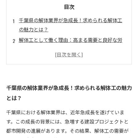
目次
千葉県の解体業界が急成長！求められる解体工
の魅力とは？
解体工として働く理由：高まる需要と良好な労
働条件
スキルアップのチャンスを活かせ！解体工が持
つ市場価値
安定した未来を築く：解体工という職業の将来
千葉県の解体業界が急成長！求められる解体工の魅力
展望
とは？
千葉県内の解体工事の求人動向と地域別のチャ
ンス
千葉県における解体業界は、近年急成長を遂げていま
解体業界の特性を理解することで広がる可能性
す。この成長の背景には、急増する建設プロジェクトと
解体工としてのキャリアを考えるなら今がチャ
都市開発の進展があります。その結果、解体工の需要が